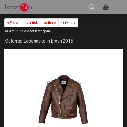
« Erster
« zurück
weiter »
Letzter »
14
Artikel in dieser Kategorie
Motorrad Lederjacke in braun 2015