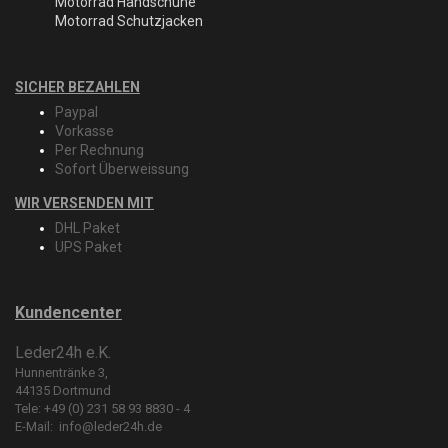
Motorrad Handschuhe
Motorrad Schutzjacken
SICHER BEZAHLEN
Paypal
Vorkasse
Per Rechnung
Sofort Überweissung
WIR VERSENDEN MIT
DHL Paket
UPS Paket
Kundencenter
Leder24h e.K.
Hunnentränke 3,
44135 Dortmund
Tele: +49 (0) 231 58 93 8830 - 4
E-Mail:
info@leder24h.de