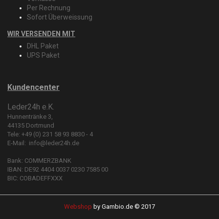
Per Rechnung
Sofort Überweissung
WIR VERSENDEN MIT
DHL Paket
UPS Paket
Kundencenter
Leder24h e.K.
Hunnentränke 3,
44135 Dortmund
Tele: +49 (0) 231 58 93 8830 - 4
E-Mail:
info@leder24h.de
​Bank: COMMERZBANK
IBAN: DE92 4404 0037 0230 7585 00
BIC: COBADEFFXXX
Webshop
by Gambio.de © 2017