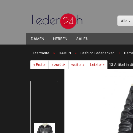
Alle
DAMEN
HERREN
SALE%
»
»
»
Startseite
DAMEN
Fashion Lederjacken
Dame
« Erster
« zurück
weiter »
Letzter »
13
Artikel in 