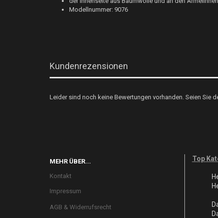
der Innenseite aus Baumwolle und an den Ärmelinnen
Modellnummer: 9076
Kundenrezensionen
Leider sind noch keine Bewertungen vorhanden. Seien Sie de
Top Kat
MEHR ÜBER...
Kontakt
H
H
Impressum
D
AGB & Widerrufsrecht
D