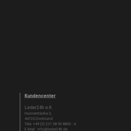
Kundencenter
Leder24h e.K.
Hunnentränke 3,
44135 Dortmund
Tele: +49 (0) 231 58 93 8830 - 4
E-Mail:
info@leder24h.de