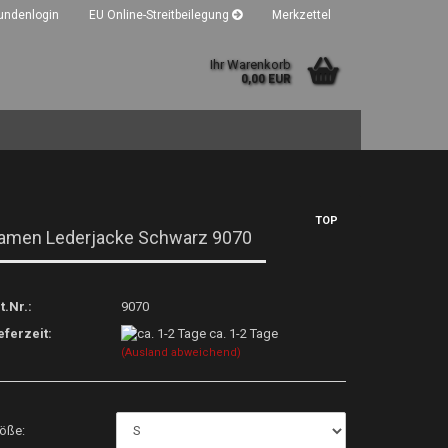
undenlogin
EU Online-Streitbeilegung
Merkzettel
Ihr Warenkorb
0,00 EUR
TOP
amen Lederjacke Schwarz 9070
t.Nr.:
9070
eferzeit:
ca. 1-2 Tage
(Ausland abweichend)
öße: