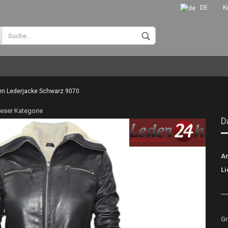
DE
K
Sprache auswählen
Währung auswählen
n Lederjacke Schwarz 9070
Wohnort
dieser Kategorie
D
Konto erstellen
Ar
Passwort vergessen?
Li
Gr