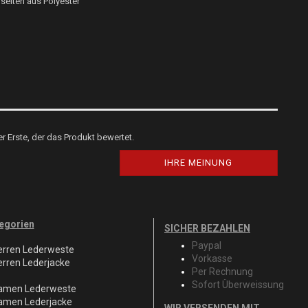
seiten aus Polyester
r Erste, der das Produkt bewertet.
IHRE MEINUNG
egorien
SICHER BEZAHLEN
Paypal
erren Lederweste
Vorkasse
erren Lederjacke
Per Rechnung
Sofort Überweissung
amen Lederweste
amen Lederjacke